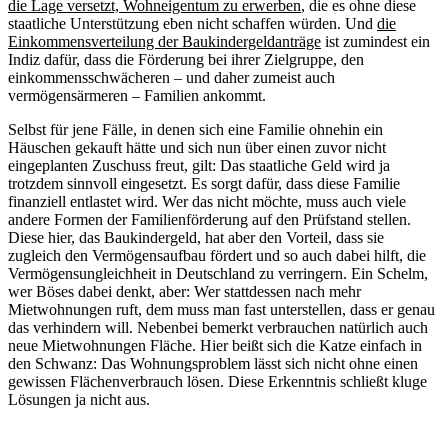
die Lage versetzt, Wohneigentum zu erwerben
, die es ohne diese
staatliche Unterstützung eben nicht schaffen würden. Und
die
Einkommensverteilung der Baukindergeldanträge
ist zumindest ein
Indiz dafür, dass die Förderung bei ihrer Zielgruppe, den
einkommensschwächeren – und daher zumeist auch
vermögensärmeren – Familien ankommt.
Selbst für jene Fälle, in denen sich eine Familie ohnehin ein
Häuschen gekauft hätte und sich nun über einen zuvor nicht
eingeplanten Zuschuss freut, gilt: Das staatliche Geld wird ja
trotzdem sinnvoll eingesetzt. Es sorgt dafür, dass diese Familie
finanziell entlastet wird. Wer das nicht möchte, muss auch viele
andere Formen der Familienförderung auf den Prüfstand stellen.
Diese hier, das Baukindergeld, hat aber den Vorteil, dass sie
zugleich den Vermögensaufbau fördert und so auch dabei hilft, die
Vermögensungleichheit in Deutschland zu verringern. Ein Schelm,
wer Böses dabei denkt, aber: Wer stattdessen nach mehr
Mietwohnungen ruft, dem muss man fast unterstellen, dass er genau
das verhindern will. Nebenbei bemerkt verbrauchen natürlich auch
neue Mietwohnungen Fläche. Hier beißt sich die Katze einfach in
den Schwanz: Das Wohnungsproblem lässt sich nicht ohne einen
gewissen Flächenverbrauch lösen. Diese Erkenntnis schließt kluge
Lösungen ja nicht aus.