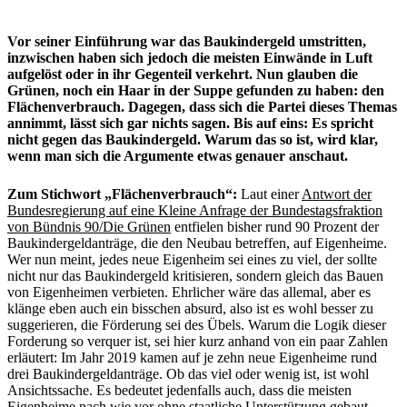
Vor seiner Einführung war das Baukindergeld umstritten,
inzwischen haben sich jedoch die meisten Einwände in Luft
aufgelöst oder in ihr Gegenteil verkehrt. Nun glauben die
Grünen, noch ein Haar in der Suppe gefunden zu haben: den
Flächenverbrauch. Dagegen, dass sich die Partei dieses Themas
annimmt, lässt sich gar nichts sagen. Bis auf eins: Es spricht
nicht gegen das Baukindergeld. Warum das so ist, wird klar,
wenn man sich die Argumente etwas genauer anschaut.
Zum Stichwort „Flächenverbrauch“:
Laut einer
Antwort der
Bundesregierung auf eine Kleine Anfrage der Bundestagsfraktion
von Bündnis 90/Die Grünen
entfielen bisher rund 90 Prozent der
Baukindergeldanträge, die den Neubau betreffen, auf Eigenheime.
Wer nun meint, jedes neue Eigenheim sei eines zu viel, der sollte
nicht nur das Baukindergeld kritisieren, sondern gleich das Bauen
von Eigenheimen verbieten. Ehrlicher wäre das allemal, aber es
klänge eben auch ein bisschen absurd, also ist es wohl besser zu
suggerieren, die Förderung sei des Übels. Warum die Logik dieser
Forderung so verquer ist, sei hier kurz anhand von ein paar Zahlen
erläutert: Im Jahr 2019 kamen auf je zehn neue Eigenheime rund
drei Baukindergeldanträge. Ob das viel oder wenig ist, ist wohl
Ansichtssache. Es bedeutet jedenfalls auch, dass die meisten
Eigenheime nach wie vor ohne staatliche Unterstützung gebaut