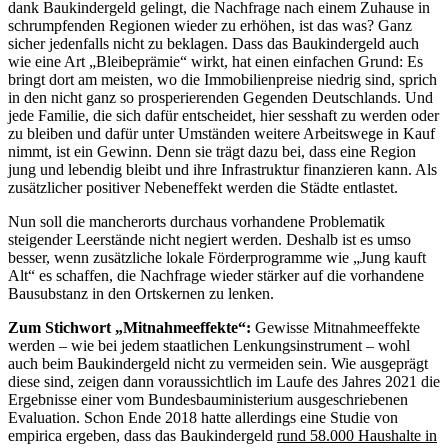
dank Baukindergeld gelingt, die Nachfrage nach einem Zuhause in
schrumpfenden Regionen wieder zu erhöhen, ist das was? Ganz
sicher jedenfalls nicht zu beklagen. Dass das Baukindergeld auch
wie eine Art „Bleibeprämie“ wirkt, hat einen einfachen Grund: Es
bringt dort am meisten, wo die Immobilienpreise niedrig sind, sprich
in den nicht ganz so prosperierenden Gegenden Deutschlands. Und
jede Familie, die sich dafür entscheidet, hier sesshaft zu werden oder
zu bleiben und dafür unter Umständen weitere Arbeitswege in Kauf
nimmt, ist ein Gewinn. Denn sie trägt dazu bei, dass eine Region
jung und lebendig bleibt und ihre Infrastruktur finanzieren kann. Als
zusätzlicher positiver Nebeneffekt werden die Städte entlastet.
Nun soll die mancherorts durchaus vorhandene Problematik
steigender Leerstände nicht negiert werden. Deshalb ist es umso
besser, wenn zusätzliche lokale Förderprogramme wie „Jung kauft
Alt“ es schaffen, die Nachfrage wieder stärker auf die vorhandene
Bausubstanz in den Ortskernen zu lenken.
Zum Stichwort „Mitnahmeeffekte“:
Gewisse Mitnahmeeffekte
werden – wie bei jedem staatlichen Lenkungsinstrument – wohl
auch beim Baukindergeld nicht zu vermeiden sein. Wie ausgeprägt
diese sind, zeigen dann voraussichtlich im Laufe des Jahres 2021 die
Ergebnisse einer vom Bundesbauministerium ausgeschriebenen
Evaluation. Schon Ende 2018 hatte allerdings eine Studie von
empirica ergeben, dass das Baukindergeld
rund 58.000 Haushalte in