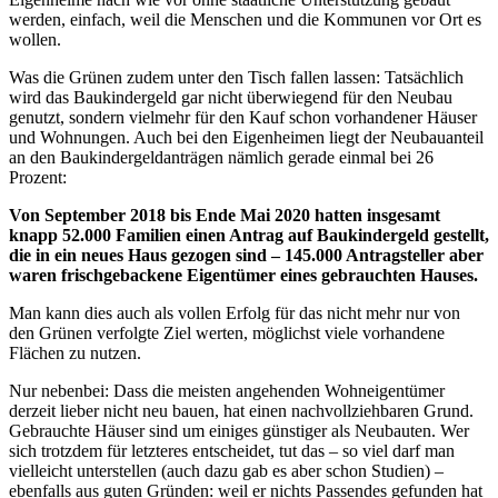
werden, einfach, weil die Menschen und die Kommunen vor Ort es
wollen.
Was die Grünen zudem unter den Tisch fallen lassen: Tatsächlich
wird das Baukindergeld gar nicht überwiegend für den Neubau
genutzt, sondern vielmehr für den Kauf schon vorhandener Häuser
und Wohnungen. Auch bei den Eigenheimen liegt der Neubauanteil
an den Baukindergeldanträgen nämlich gerade einmal bei 26
Prozent:
Von September 2018 bis Ende Mai 2020 hatten insgesamt
knapp 52.000 Familien einen Antrag auf Baukindergeld gestellt,
die in ein neues Haus gezogen sind – 145.000 Antragsteller aber
waren frischgebackene Eigentümer eines gebrauchten Hauses.
Man kann dies auch als vollen Erfolg für das nicht mehr nur von
den Grünen verfolgte Ziel werten, möglichst viele vorhandene
Flächen zu nutzen.
Nur nebenbei: Dass die meisten angehenden Wohneigentümer
derzeit lieber nicht neu bauen, hat einen nachvollziehbaren Grund.
Gebrauchte Häuser sind um einiges günstiger als Neubauten. Wer
sich trotzdem für letzteres entscheidet, tut das – so viel darf man
vielleicht unterstellen (auch dazu gab es aber schon Studien) –
ebenfalls aus guten Gründen: weil er nichts Passendes gefunden hat