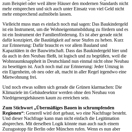
zum Beispiel oder weil ältere Häuser den modernen Standards nicht
mehr entsprechen und sich auch unter Einsatz von viel Geld nicht
mehr entsprechend aufmöbeln lassen.
Vielleicht muss man es einfach noch mal sagen: Das Baukindergeld
ist ein Instrument, um die Wohneigentumsbildung zu fördern und es
ist ein Instrument der Familienförderung. Es ist aber gerade nicht
dafür konzipiert, die Bautätigkeit auf neue Stufen zu heben. Kurz
zur Erinnerung: Dafür braucht es vor allem Bauland und
Kapazitäten in der Bauwirtschaft. Dass das Baukindergeld hier und
da auch in den Neubau fließt, ist logisch und zu begrüßen, weil die
Wohnraumknappheit in Deutschland nun einmal nicht ohne Neubau
zu beseitigen ist. Auch noch mal zur Erinnerung: Jeder Umzug in
ein Eigenheim, ob neu oder alt, macht in aller Regel irgendwo eine
Mietwohnung frei.
Und noch etwas sollten sich gerade die Grünen klarmachen: Die
Klimaziele im Gebäudesektor werden ohne den Neubau von
Niedrigenergiehäusern kaum zu erreichen sein.
Zum Stichwort „Übermäßiges Bauen in schrumpfenden
Regionen“
: Generell wird dort gebaut, wo eine Nachfrage besteht.
Und dieser Nachfrage kann man nicht einfach die Legitimation
absprechen. Mit derselben Logik könnte man auch nach einem
Zuzugsstopp für Berlin oder München rufen. Wenn es nun aber