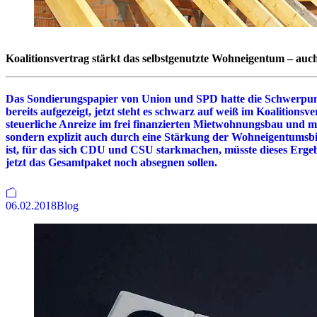
Koalitionsvertrag stärkt das selbstgenutzte Wohneigentum – au
Das Sondierungspapier von Union und SPD hatte die Schwerpun
bereits aufgezeigt, jetzt steht es schwarz auf weiß im Koalitions
steuerliche Anreize im frei finanzierten Mietwohnungsbau un
sondern explizit auch durch eine Stärkung der Wohneigentumsb
ist, für das sich CDU und CSU starkmachen, müsste dieses Ergebn
jetzt das Gesamtpaket noch absegnen sollen.
06.02.2018
Blog