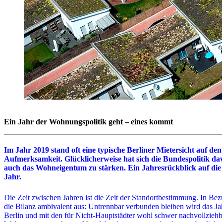
Ein Jahr der Wohnungspolitik geht – eines kommt
Im Jahr 2019 stand oft eine typische Berliner Mietersicht auf
Aufmerksamkeit. Glücklicherweise hat sich die Bundespolitik dav
auch das Wohneigentum zu stärken. Ein Jahresrückblick auf di
Jahr.
Die Zeit zwischen Jahren ist die Zeit der Standortbestimmung. In B
die Bilanz ambivalent aus: Untrennbar verbunden bleiben wird das J
Berlin und mit den für Nicht-Hauptstädter wohl schwer nachvollzieh