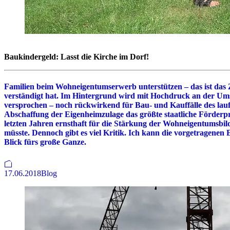
Baukindergeld: Lasst die Kirche im Dorf!
Familien beim Wohneigentumserwerb unterstützen – das ist das Zi
verständigt hat. Im Hintergrund wird mit Hochdruck an der Umse
versprochen – noch rückwirkend für Bau- und Kauffälle des lauf
Abschaffung der Eigenheimzulage das größte staatliche Förderproje
letzten Jahren ernsthaft für die Stärkung der Wohneigentumsbild
müsste. Dennoch gibt es viel Kritik. Ich kann die vorgetragenen
Blick fürs große Ganze.
17.06.2018
Blog