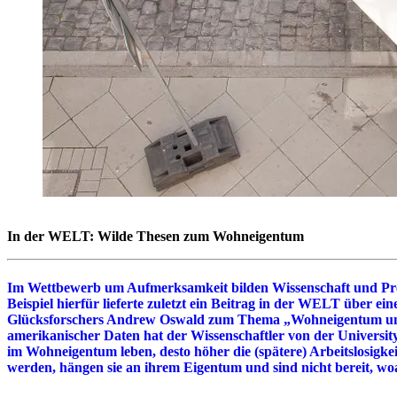
In der WELT: Wilde Thesen zum Wohneigentum
Im Wettbewerb um Aufmerksamkeit bilden Wissenschaft und Pres
Beispiel hierfür lieferte zuletzt ein Beitrag in der WELT über e
Glücksforschers Andrew Oswald zum Thema „Wohneigentum und 
amerikanischer Daten hat der Wissenschaftler von der Universi
im Wohneigentum leben, desto höher die (spätere) Arbeitslosigk
werden, hängen sie an ihrem Eigentum und sind nicht bereit, w