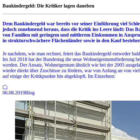
Baukindergeld: Die Kritiker lagen daneben
Dem Baukindergeld war bereits vor seiner Einführung viel Schlec
jedoch zunehmend heraus, dass die Kritik ins Leere läuft: Das Bau
von Familien mit geringem und mittlerem Einkommen in Anspru
in strukturschwächere Flächenländer sowie in den Kauf bestehen
Je nachdem, wie man rechnet, feiert das Baukindergeld entweder bald 
Im Juli 2018 hat der Bundestag die neue Wohneigentumsförderung bes
werden. Der Ansatz, Wohneigentum ähnlich wie bei der 2005 ausgel
wieder direkt über Zuschüsse zu fördern, war von Anfang an von vie
auf einige der Kritikpunkte hin abgeklopft. Im Einzelnen:
06.08.2019
Blog