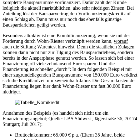
komplette Bausparsumme vorfinanziert. Dafür zahlt der Kunde
lediglich die aktuell marktüblichen, also sehr niedrigen Zinsen. Bei
Zuteilung löst der Bausparvertrag den Vorfinanzierungskredit auf
einen Schlag ab. Dann muss nur noch das ebenfalls günstige
Bauspardarlehen getilgt werden.
Besonders attraktiv ist eine Kombifinanzierung, wenn sie mit der
Förderung durch Wohn-Riester verknüpft werden kann,
worauf
auch die Stiftung Warentest hinweist
. Denn die staatlichen Zulagen
können dann nicht nur zur Tilgung des Bauspardarlehens, sondern
bereits in der Ansparphase genutzt werden. So lassen sich bei einer
Finanzierung oft viele zehntausend Euro sparen. Und die
Finanzierung ist schneller „durch“: In dem folgenden Beispiel mit
einer zugrundeliegenden Bausparsumme von 150.000 Euro verkürzt
sich die Kreditlaufzeit um zweieinhalb Jahre. Die Gesamtkosten der
Finanzierung liegen hier dank Wohn-Riester um fast 30.000 Euro
niedriger.
Annahmen des Beispiels (es handelt sich nicht um ein
Finanzierungsangebot; Quelle: LBS Südwest, Jägerstraße 36, 70174
Stuttgart; Juli 2017):
Bruttoeinkommen: 65.000 € p.a. (Eltern 35 Jahre, beide