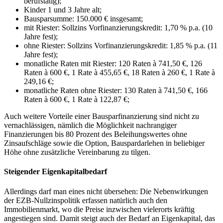
berufstätig);
Kinder 1 und 3 Jahre alt;
Bausparsumme: 150.000 € insgesamt;
mit Riester: Sollzins Vorfinanzierungskredit: 1,70 % p.a. (10
Jahre fest);
ohne Riester: Sollzins Vorfinanzierungskredit: 1,85 % p.a. (11
Jahre fest);
monatliche Raten mit Riester: 120 Raten à 741,50 €, 126
Raten à 600 €, 1 Rate à 455,65 €, 18 Raten à 260 €, 1 Rate à
249,16 €;
monatliche Raten ohne Riester: 130 Raten à 741,50 €, 166
Raten à 600 €, 1 Rate à 122,87 €;
Auch weitere Vorteile einer Bausparfinanzierung sind nicht zu
vernachlässigen, nämlich die Möglichkeit nachrangiger
Finanzierungen bis 80 Prozent des Beleihungswertes ohne
Zinsaufschläge sowie die Option, Bauspardarlehen in beliebiger
Höhe ohne zusätzliche Vereinbarung zu tilgen.
Steigender Eigenkapitalbedarf
Allerdings darf man eines nicht übersehen: Die Nebenwirkungen
der EZB-Nullzinspolitik erfassen natürlich auch den
Immobilienmarkt, wo die Preise inzwischen vielerorts kräftig
angestiegen sind. Damit steigt auch der Bedarf an Eigenkapital, das