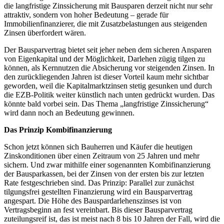
die langfristige Zinssicherung mit Bausparen derzeit nicht nur sehr
attraktiv, sondern von hoher Bedeutung – gerade für
Immobilienfinanzierer, die mit Zusatzbelastungen aus steigenden
Zinsen überfordert wären.
Der Bausparvertrag bietet seit jeher neben dem sicheren Ansparen
von Eigenkapital und der Möglichkeit, Darlehen zügig tilgen zu
können, als Kernnutzen die Absicherung vor steigenden Zinsen. In
den zurückliegenden Jahren ist dieser Vorteil kaum mehr sichtbar
geworden, weil die Kapitalmarktzinsen stetig gesunken und durch
die EZB-Politik weiter künstlich nach unten gedrückt wurden. Das
könnte bald vorbei sein. Das Thema „langfristige Zinssicherung“
wird dann noch an Bedeutung gewinnen.
Das Prinzip Kombifinanzierung
Schon jetzt können sich Bauherren und Käufer die heutigen
Zinskonditionen über einen Zeitraum von 25 Jahren und mehr
sichern. Und zwar mithilfe einer sogenannten Kombifinanzierung
der Bausparkassen, bei der Zinsen von der ersten bis zur letzten
Rate festgeschrieben sind. Das Prinzip: Parallel zur zunächst
tilgungsfrei gestellten Finanzierung wird ein Bausparvertrag
angespart. Die Höhe des Bauspardarlehenszinses ist von
Vertragsbeginn an fest vereinbart. Bis dieser Bausparvertrag
zuteilungsreif ist, das ist meist nach 8 bis 10 Jahren der Fall, wird die