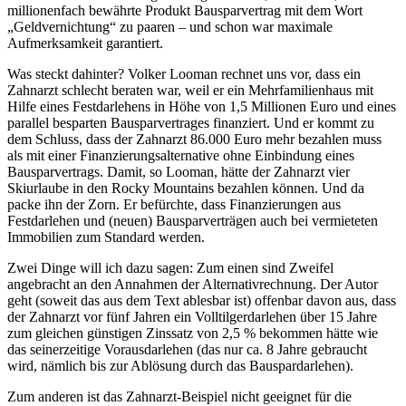
millionenfach bewährte Produkt Bausparvertrag mit dem Wort
„Geldvernichtung“ zu paaren – und schon war maximale
Aufmerksamkeit garantiert.
Was steckt dahinter? Volker Looman rechnet uns vor, dass ein
Zahnarzt schlecht beraten war, weil er ein Mehrfamilienhaus mit
Hilfe eines Festdarlehens in Höhe von 1,5 Millionen Euro und eines
parallel besparten Bausparvertrages finanziert. Und er kommt zu
dem Schluss, dass der Zahnarzt 86.000 Euro mehr bezahlen muss
als mit einer Finanzierungsalternative ohne Einbindung eines
Bausparvertrags. Damit, so Looman, hätte der Zahnarzt vier
Skiurlaube in den Rocky Mountains bezahlen können. Und da
packe ihn der Zorn. Er befürchte, dass Finanzierungen aus
Festdarlehen und (neuen) Bausparverträgen auch bei vermieteten
Immobilien zum Standard werden.
Zwei Dinge will ich dazu sagen: Zum einen sind Zweifel
angebracht an den Annahmen der Alternativrechnung. Der Autor
geht (soweit das aus dem Text ablesbar ist) offenbar davon aus, dass
der Zahnarzt vor fünf Jahren ein Volltilgerdarlehen über 15 Jahre
zum gleichen günstigen Zinssatz von 2,5 % bekommen hätte wie
das seinerzeitige Vorausdarlehen (das nur ca. 8 Jahre gebraucht
wird, nämlich bis zur Ablösung durch das Bauspardarlehen).
Zum anderen ist das Zahnarzt-Beispiel nicht geeignet für die