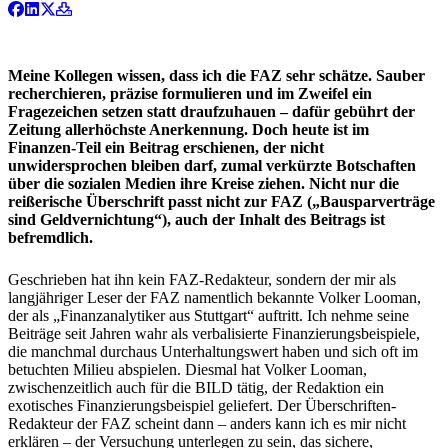
Meine Kollegen wissen, dass ich die FAZ sehr schätze. Sauber
recherchieren, präzise formulieren und im Zweifel ein
Fragezeichen setzen statt draufzuhauen – dafür gebührt der
Zeitung allerhöchste Anerkennung. Doch heute ist im
Finanzen-Teil ein Beitrag erschienen, der nicht
unwidersprochen bleiben darf, zumal verkürzte Botschaften
über die sozialen Medien ihre Kreise ziehen. Nicht nur die
reißerische Überschrift passt nicht zur FAZ („Bausparverträge
sind Geldvernichtung“), auch der Inhalt des Beitrags ist
befremdlich.
Geschrieben hat ihn kein FAZ-Redakteur, sondern der mir als
langjähriger Leser der FAZ namentlich bekannte Volker Looman,
der als „Finanzanalytiker aus Stuttgart“ auftritt. Ich nehme seine
Beiträge seit Jahren wahr als verbalisierte Finanzierungsbeispiele,
die manchmal durchaus Unterhaltungswert haben und sich oft im
betuchten Milieu abspielen. Diesmal hat Volker Looman,
zwischenzeitlich auch für die BILD tätig, der Redaktion ein
exotisches Finanzierungsbeispiel geliefert. Der Überschriften-
Redakteur der FAZ scheint dann – anders kann ich es mir nicht
erklären – der Versuchung unterlegen zu sein, das sichere,