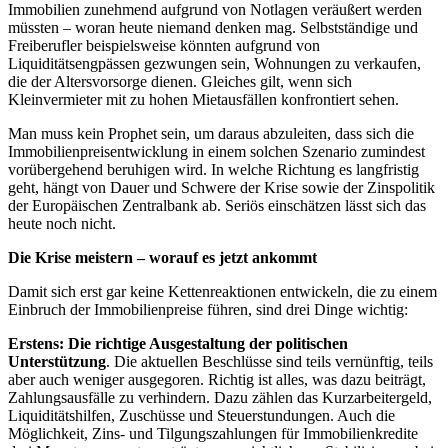
Immobilien zunehmend aufgrund von Notlagen veräußert werden
müssten – woran heute niemand denken mag. Selbstständige und
Freiberufler beispielsweise könnten aufgrund von
Liquiditätsengpässen gezwungen sein, Wohnungen zu verkaufen,
die der Altersvorsorge dienen. Gleiches gilt, wenn sich
Kleinvermieter mit zu hohen Mietausfällen konfrontiert sehen.
Man muss kein Prophet sein, um daraus abzuleiten, dass sich die
Immobilienpreisentwicklung in einem solchen Szenario zumindest
vorübergehend beruhigen wird. In welche Richtung es langfristig
geht, hängt von Dauer und Schwere der Krise sowie der Zinspolitik
der Europäischen Zentralbank ab. Seriös einschätzen lässt sich das
heute noch nicht.
Die Krise meistern – worauf es jetzt ankommt
Damit sich erst gar keine Kettenreaktionen entwickeln, die zu einem
Einbruch der Immobilienpreise führen, sind drei Dinge wichtig:
Erstens: Die richtige Ausgestaltung der politischen
Unterstützung
. Die aktuellen Beschlüsse sind teils vernünftig, teils
aber auch weniger ausgegoren. Richtig ist alles, was dazu beiträgt,
Zahlungsausfälle zu verhindern. Dazu zählen das Kurzarbeitergeld,
Liquiditätshilfen, Zuschüsse und Steuerstundungen. Auch die
Möglichkeit, Zins- und Tilgungszahlungen für Immobilienkredite