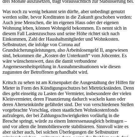
drei Monate auszusetzen, trägt voraussichtlich zur Stabilisierung bei.
Was noch zu wenig bekannt sein dürfte, aber unbedingt genutzt
werden sollte, bevor Kreditraten in die Zukunft geschoben werden:
Auch jene Menschen, die im eigenen Haus oder der eigenen
Wohnung leben, können Wohngeld bekommen. Es nennt sich in
diesem Fall Lastenzuschuss und seine Höhe richtet sich nach
Einkommen, Zahl der Haushaltsmitglieder und Wohnkosten.
Selbstnutzer, die infolge von Corona auf
Grundsicherungsleistungen, also Arbeitslosengeld II, angewiesen
sind, bekommen die „Kosten der Unterkunft“ vom Jobcenter. Es
wäre wünschenswert, dass die damit verbundene
Angemessenheitsprüfung in Ausnahmesituationen wie diesen
zugunsten der Betroffenen gehandhabt wird.
Kritsch zu sehen ist am Krisenpaket die Ausgestaltung der Hilfen für
Mieter in Form des Kündigungsschutzes bei Mietrückständen. Denn
dies geht einseitig zu Lasten der Vermieter, insbesondere der vielen
Kleinvermieter, deren Finanzierung dadurch wackeln kann oder
deren Alterseinkünfte gefährdet sind. Der von verschiedenen Stellen
vorgebrachte Vorschlag, einen staatlichen Wohnkostenfonds
aufzulegen, der bei Zahlungsschwierigkeiten vorläufig in die
Bresche springt, würde zu einem Interessenausgleich beitragen –
und vor allem die Immobilienwerte stabilisieren. Sinnvoll wäre es
aber sicher auch, bei solchen Überlegungen die Selbstnutzer