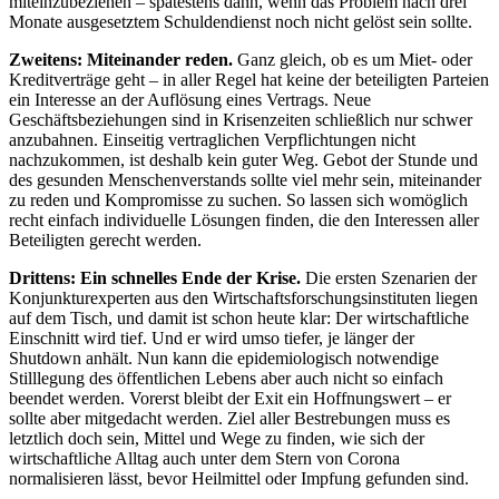
miteinzubeziehen – spätestens dann, wenn das Problem nach drei
Monate ausgesetztem Schuldendienst noch nicht gelöst sein sollte.
Zweitens: Miteinander reden.
Ganz gleich, ob es um Miet- oder
Kreditverträge geht – in aller Regel hat keine der beteiligten Parteien
ein Interesse an der Auflösung eines Vertrags. Neue
Geschäftsbeziehungen sind in Krisenzeiten schließlich nur schwer
anzubahnen. Einseitig vertraglichen Verpflichtungen nicht
nachzukommen, ist deshalb kein guter Weg. Gebot der Stunde und
des gesunden Menschenverstands sollte viel mehr sein, miteinander
zu reden und Kompromisse zu suchen. So lassen sich womöglich
recht einfach individuelle Lösungen finden, die den Interessen aller
Beteiligten gerecht werden.
Drittens: Ein schnelles Ende der Krise.
Die ersten Szenarien der
Konjunkturexperten aus den Wirtschaftsforschungsinstituten liegen
auf dem Tisch, und damit ist schon heute klar: Der wirtschaftliche
Einschnitt wird tief. Und er wird umso tiefer, je länger der
Shutdown anhält. Nun kann die epidemiologisch notwendige
Stilllegung des öffentlichen Lebens aber auch nicht so einfach
beendet werden. Vorerst bleibt der Exit ein Hoffnungswert – er
sollte aber mitgedacht werden. Ziel aller Bestrebungen muss es
letztlich doch sein, Mittel und Wege zu finden, wie sich der
wirtschaftliche Alltag auch unter dem Stern von Corona
normalisieren lässt, bevor Heilmittel oder Impfung gefunden sind.