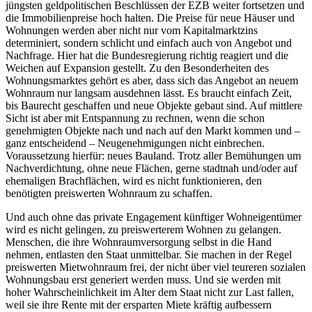
jüngsten geldpolitischen Beschlüssen der EZB weiter fortsetzen und
die Immobilienpreise hoch halten. Die Preise für neue Häuser und
Wohnungen werden aber nicht nur vom Kapitalmarktzins
determiniert, sondern schlicht und einfach auch von Angebot und
Nachfrage. Hier hat die Bundesregierung richtig reagiert und die
Weichen auf Expansion gestellt. Zu den Besonderheiten des
Wohnungsmarktes gehört es aber, dass sich das Angebot an neuem
Wohnraum nur langsam ausdehnen lässt. Es braucht einfach Zeit,
bis Baurecht geschaffen und neue Objekte gebaut sind. Auf mittlere
Sicht ist aber mit Entspannung zu rechnen, wenn die schon
genehmigten Objekte nach und nach auf den Markt kommen und –
ganz entscheidend – Neugenehmigungen nicht einbrechen.
Voraussetzung hierfür: neues Bauland. Trotz aller Bemühungen um
Nachverdichtung, ohne neue Flächen, gerne stadtnah und/oder auf
ehemaligen Brachflächen, wird es nicht funktionieren, den
benötigten preiswerten Wohnraum zu schaffen.
Und auch ohne das private Engagement künftiger Wohneigentümer
wird es nicht gelingen, zu preiswerterem Wohnen zu gelangen.
Menschen, die ihre Wohnraumversorgung selbst in die Hand
nehmen, entlasten den Staat unmittelbar. Sie machen in der Regel
preiswerten Mietwohnraum frei, der nicht über viel teureren sozialen
Wohnungsbau erst generiert werden muss. Und sie werden mit
hoher Wahrscheinlichkeit im Alter dem Staat nicht zur Last fallen,
weil sie ihre Rente mit der ersparten Miete kräftig aufbessern