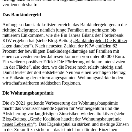
verdienen deshalb:
Das Baukindergeld
Anfangs so lautstark kritisiert erreicht das Baukindergeld genau die
richtige Zielgruppe, nämlich junge Familien mit geringem bis
mittlerem Einkommen, wie die Ein-Jahres-Bilanz der Förderbank
KfW ergeben hat (siehe Blog-Beitrag „
Baukindergeld: Die Kritiker
lagen daneben
“). Nach neuesten Zahlen der KfW entfielen 62
Prozent der bewilligten Baukindergeldanträge auf Familien mit
einem zu versteuernden Jahreseinkommen von unter 40.000 Euro.
Ein weiterer positiver Effekt: Die Förderung wirkt am intensivsten
„in der Fläche“, also dort, wo die Preise noch relativ niedrig sind.
Damit leistet der dort entstehende Neubau einen wichtigen Beitrag
zur Entlastung der extrem angespannten Wohnungsmärkte in den
wirtschaftsstärkeren städtischen Regionen.
Die Wohnungsbauprämie
Die ab 2021 greifende Verbesserung der Wohnungsbauprämie
macht das vorausschauende Sparen für Wohneigentum und die
Absicherung vor langfristigen Zinsrisiken wieder attraktiver (siehe
Blog-Beitrag „
Große Koalition haucht der Wohnungsbauprämie
neues Leben ein
“). Das Eigenkapital zu stärken und niedrige Zinsen
in der Zukunft zu sichern – das ist nicht nur für den Einzelnen