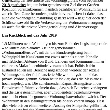
Umsetzung der Beschlüsse des Wohnungsgipfels vom September
2018 gearbeitet
hat, um beim gemeinsamen Ziel dieser Großen
Koalition voranzukommen: nämlich bezahlbaren Wohnraum für alle
zu schaffen. Ganz besonders positiv hervorzuheben ist dabei, dass
auch die Wohneigentumsbildung gestärkt wird – liegt hier doch der
Schlüssel sowohl für die Verbesserung der Wohnraumversorgung
als auch für die private Vermögensbildung und Altersvorsorge.
Ein Rückblick auf das Jahr 2019
1,5 Millionen neue Wohnungen bis zum Ende der Legislaturperiode
– so lautete das plakative Ziel der gemeinsamen
„Wohnraumoffensive“, mit der die Bundesregierung beim
Wohngipfel im Kanzleramt vor etwas mehr als einem Jahr alle
maßgeblichen Akteure von Bund, Ländern und Kommunen hinter
ein breites Maßnahmenbündel versammelt hat. Politisch fein
austariert sollen alle Bereiche angeschoben werden: der soziale
Wohnungsbau, der frei finanzierte Mietwohnungsbau und das
private Wohneigentum. Schon heute ist klar, dass die Messlatte zu
hoch angelegt war. Die zunehmenden Kapazitätsengpässe in der
Bauwirtschaft führen vielmehr dazu, dass sich Bauzeiten verlängern
und die Liste genehmigter, aber unvollendeter beziehungsweise
noch nicht einmal begonnener Wohnungsbauvorhaben wächst. Der
Wohnraum in den Ballungsräumen bleibt also vorerst knapp. Dass
dies vielerorts zu einem weiteren Anstieg der Mietpreise geführt hat,
insbesondere bei den Neuvertragsmieten, ist wenig überraschend