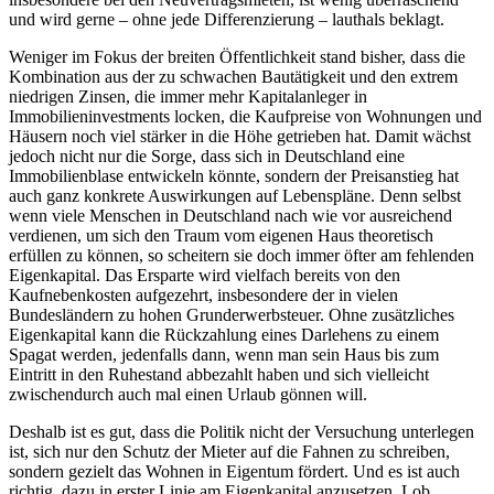
und wird gerne – ohne jede Differenzierung – lauthals beklagt.
Weniger im Fokus der breiten Öffentlichkeit stand bisher, dass die
Kombination aus der zu schwachen Bautätigkeit und den extrem
niedrigen Zinsen, die immer mehr Kapitalanleger in
Immobilieninvestments locken, die Kaufpreise von Wohnungen und
Häusern noch viel stärker in die Höhe getrieben hat. Damit wächst
jedoch nicht nur die Sorge, dass sich in Deutschland eine
Immobilienblase entwickeln könnte, sondern der Preisanstieg hat
auch ganz konkrete Auswirkungen auf Lebenspläne. Denn selbst
wenn viele Menschen in Deutschland nach wie vor ausreichend
verdienen, um sich den Traum vom eigenen Haus theoretisch
erfüllen zu können, so scheitern sie doch immer öfter am fehlenden
Eigenkapital. Das Ersparte wird vielfach bereits von den
Kaufnebenkosten aufgezehrt, insbesondere der in vielen
Bundesländern zu hohen Grunderwerbsteuer. Ohne zusätzliches
Eigenkapital kann die Rückzahlung eines Darlehens zu einem
Spagat werden, jedenfalls dann, wenn man sein Haus bis zum
Eintritt in den Ruhestand abbezahlt haben und sich vielleicht
zwischendurch auch mal einen Urlaub gönnen will.
Deshalb ist es gut, dass die Politik nicht der Versuchung unterlegen
ist, sich nur den Schutz der Mieter auf die Fahnen zu schreiben,
sondern gezielt das Wohnen in Eigentum fördert. Und es ist auch
richtig, dazu in erster Linie am Eigenkapital anzusetzen. Lob