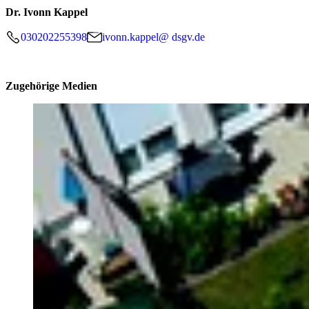
Dr. Ivonn Kappel
030202255398
ivonn.kappel@ dsgv.de
Zugehörige Medien