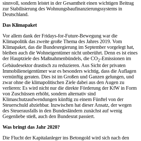
sinnvoll, sondern leistet in der Gesamtheit einen wichtigen Beitrag
zur Stabilisierung des Wohnungsbaufinanzierungssystems in
Deutschland.
Das Klimapaket
Vor allem dank der Fridays-for-Future-Bewegung war die
Klimapolitik das zweite große Thema des Jahres 2019. Vom
Klimapaket, das die Bundesregierung im September vorgelegt hat,
bleiben auch die Wohneigentümer nicht unberührt. Denn es ist eines
der Hauptziele des Maßnahmenbündels, die CO
-Emissionen im
2
Gebäudesektor drastisch zu reduzieren. Aus Sicht der privaten
Immobilieneigentümer war es besonders wichtig, dass die Auflagen
vernünftig geraten. Dies ist im Großen und Ganzen gelungen, und
zwar ohne die klimapolitischen Ziele dabei aus den Augen zu
verlieren: Es wird nicht nur die direkte Förderung der KfW in Form
von Zuschüssen erhöht, sondern alternativ sind
Klimaschutzaufwendungen künftig zu einem Fünftel von der
Steuerschuld abziehbar. Inzwischen hat dieser Ansatz, der wegen
des Steuerausfalls in den Bundesländern zunächst auf wenig
Gegenliebe stieß, auch den Bundesrat passiert.
Was bringt das Jahr 2020?
Die Flucht der Kapitalanleger ins Betongold wird sich nach den