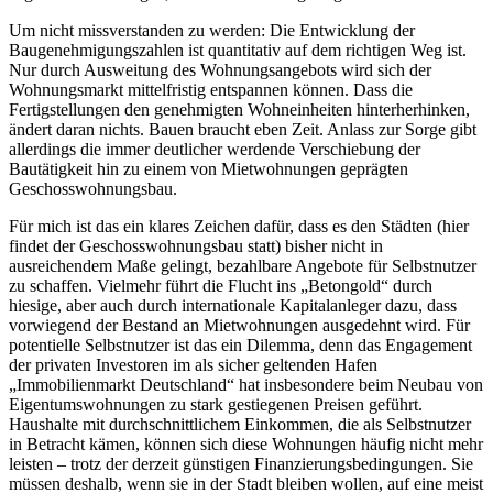
Um nicht missverstanden zu werden: Die Entwicklung der
Baugenehmigungszahlen ist quantitativ auf dem richtigen Weg ist.
Nur durch Ausweitung des Wohnungsangebots wird sich der
Wohnungsmarkt mittelfristig entspannen können. Dass die
Fertigstellungen den genehmigten Wohneinheiten hinterherhinken,
ändert daran nichts. Bauen braucht eben Zeit. Anlass zur Sorge gibt
allerdings die immer deutlicher werdende Verschiebung der
Bautätigkeit hin zu einem von Mietwohnungen geprägten
Geschosswohnungsbau.
Für mich ist das ein klares Zeichen dafür, dass es den Städten (hier
findet der Geschosswohnungsbau statt) bisher nicht in
ausreichendem Maße gelingt, bezahlbare Angebote für Selbstnutzer
zu schaffen. Vielmehr führt die Flucht ins „Betongold“ durch
hiesige, aber auch durch internationale Kapitalanleger dazu, dass
vorwiegend der Bestand an Mietwohnungen ausgedehnt wird. Für
potentielle Selbstnutzer ist das ein Dilemma, denn das Engagement
der privaten Investoren im als sicher geltenden Hafen
„Immobilienmarkt Deutschland“ hat insbesondere beim Neubau von
Eigentumswohnungen zu stark gestiegenen Preisen geführt.
Haushalte mit durchschnittlichem Einkommen, die als Selbstnutzer
in Betracht kämen, können sich diese Wohnungen häufig nicht mehr
leisten – trotz der derzeit günstigen Finanzierungsbedingungen. Sie
müssen deshalb, wenn sie in der Stadt bleiben wollen, auf eine meist