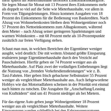
mehr sparen als Mieterhaushalte derselben Einkommenskategorie:
Sie legen Monat für Monat mit 13 Prozent ihres Einkommens mehr
als doppelt so viel auf die Seite wie Mieterhaushalte, vor allem in
Form von Tilgungsleistungen. Hinzu kommen Ausgaben von 18
Prozent des Einkommens für die Bedienung von Baukrediten. Nach
Abzug von Wohnnebenkosten bleiben dem Wohneigentümer noch
57 Prozent des Nettoeinkommens zum Alltagskonsum, während
dem Mieter – nach Abzug seiner geringeren Sparleistungen und
warmen Wohnkosten – mit 68 Prozent mehr als 10-Prozentpunkte
zusätzlich zur freien Verfügung stehen.
Schaut man nun, in welchen Bereichen der Eigentümer weniger
ausgibt, wird deutlich: Die mit weitem Abstand größte Einsparung
realisieren junge Eigentümerhaushalte durch den Verzicht auf
Pauschalreisen. Hierfür geben sie 74 Prozent weniger aus als
Mieterhaushalte. Auf Platz zwei der vorläufigen Entbehrungen liegt
die Nutzung von „fremden Verkehrsdienstleistungen“ wie z. B.
Taxi-Fahrten. Hier geben frisch gebackene Selbstnutzer 55 Prozent
weniger als vergleichbare Mieterhaushalte aus. Auch liebgewordene
Hobbys wie das Motorradfahren scheinen in der Priorität erst einmal
nach hinten zu rutschen. Die Ausgaben für „Anschaffung/Leasing
von Krafträdern“ sind um 41 Prozent niedriger als bei Mietern.
Für das eigene Auto geben junge Wohneigentümer 18 Prozent
weniger aus als vergleichbare Mieterhaushalte. Weitere
Einsparungen werden schließlich bei den Fahrzeugreparaturen