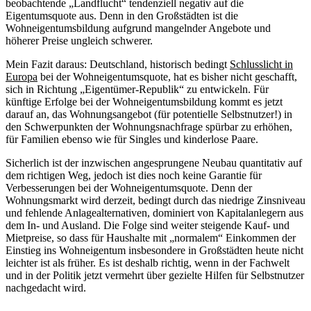
beob­achtende „Landflucht“ tendenziell negativ auf die
Eigentumsquote aus. Denn in den Großstädten ist die
Wohneigentumsbildung aufgrund mangeln­der Angebote und
höherer Preise ungleich schwerer.
Mein Fazit daraus: Deutschland, historisch bedingt
Schlusslicht in
Europa
bei der Wohneigen­tumsquote, hat es bisher nicht geschafft,
sich in Richtung „Eigentümer-Republik“ zu entwickeln. Für
künftige Erfolge bei der Wohn­eigentumsbildung kommt es jetzt
darauf an, das Wohnungsan­gebot (für potentielle Selbstnutzer!) in
den Schwerpunkten der Wohnungsnachfrage spürbar zu erhöhen,
für Familien ebenso wie für Singles und kinderlose Paare.
Sicherlich ist der inzwischen angesprungene Neubau quantitativ auf
dem richtigen Weg, jedoch ist dies noch keine Garantie für
Verbesserungen bei der Wohneigentumsquote. Denn der
Wohnungsmarkt wird derzeit, bedingt durch das niedrige Zins­niveau
und fehlende Anlagealternativen, dominiert von Kapitalanlegern aus
dem In- und Ausland. Die Folge sind weiter steigende Kauf- und
Mietpreise, so dass für Haushalte mit „normalem“ Einkommen der
Einstieg ins Wohn­eigentum insbesondere in Großstädten heute nicht
leichter ist als früher. Es ist deshalb richtig, wenn in der Fachwelt
und in der Politik jetzt vermehrt über gezielte Hilfen für Selbstnutzer
nachgedacht wird.