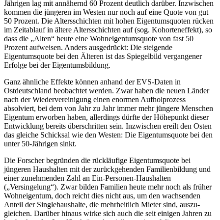
Jährigen lag mit annähernd 60 Prozent deutlich darü­ber. Inzwischen
kommen die jüngeren im Westen nur noch auf eine Quote von gut
50 Prozent. Die Altersschichten mit hohen Eigentumsquoten rücken
im Zeitablauf in ältere Altersschichten auf (sog. Kohorteneffekt), so
dass die „Alten“ heute eine Wohneigentumsquote von fast 50
Prozent aufweisen. An­ders ausgedrückt: Die steigende
Eigentumsquote bei den Älteren ist das Spiegelbild vergangener
Erfolge bei der Eigentumsbildung.
Ganz ähnliche Effekte können anhand der EVS-Daten in
Ostdeutschland beobachtet werden. Zwar haben die neuen Länder
nach der Wiedervereini­gung einen enormen Aufholprozess
absolviert, bei dem von Jahr zu Jahr im­mer mehr jüngere Menschen
Eigentum erworben haben, allerdings dürfte der Höhepunkt dieser
Entwicklung bereits überschritten sein. Inzwischen ereilt den Osten
das gleiche Schicksal wie den Westen: Die Eigentumsquote bei den
unter 50-Jährigen sinkt.
Die Forscher begründen die rückläufige Eigentumsquote bei
jüngeren Haus­halten mit der zurückgehenden Familienbildung und
einer zunehmenden Zahl an Ein-Personen-Haushalten
(„Versingelung“). Zwar bilden Familien heute mehr noch als früher
Wohneigentum, doch reicht dies nicht aus, um den wachsenden
Anteil der Singlehaushalte, die mehrheitlich Mieter sind, auszu­
gleichen. Darüber hinaus wirke sich auch die seit einigen Jahren zu