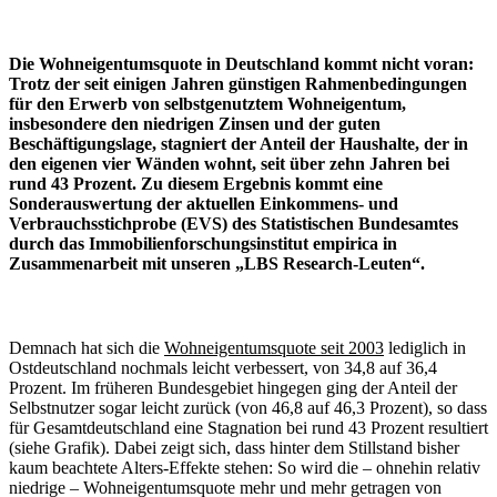
Die Wohneigentumsquote in Deutschland kommt nicht voran:
Trotz der seit einigen Jahren günstigen Rahmenbedingungen
für den Erwerb von selbstgenutztem Wohneigentum,
insbesondere den niedrigen Zinsen und der guten
Beschäftigungslage, stagniert der Anteil der Haushalte, der in
den eigenen vier Wänden wohnt, seit über zehn Jahren bei
rund 43 Prozent. Zu diesem Ergebnis kommt eine
Sonderauswertung der aktuellen Einkommens- und
Verbrauchsstichprobe (EVS) des Statistischen Bundesamtes
durch das Immobilienforschungsinstitut empirica in
Zusammenarbeit mit unseren „LBS Research-Leuten“.
Demnach hat sich die
Wohneigentumsquote seit 2003
lediglich in
Ost­deutschland nochmals leicht verbessert, von 34,8 auf 36,4
Prozent. Im frühe­ren Bundesgebiet hingegen ging der Anteil der
Selbstnutzer sogar leicht zu­rück (von 46,8 auf 46,3 Prozent), so dass
für Gesamtdeutschland eine Stag­nation bei rund 43 Prozent resultiert
(siehe Grafik). Dabei zeigt sich, dass hinter dem Stillstand bisher
kaum beachtete Alters-Effekte stehen: So wird die – ohnehin relativ
niedrige – Wohneigentumsquote mehr und mehr getragen von