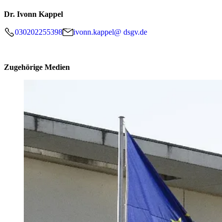
Dr. Ivonn Kappel
030202255398
ivonn.kappel@ dsgv.de
Zugehörige Medien