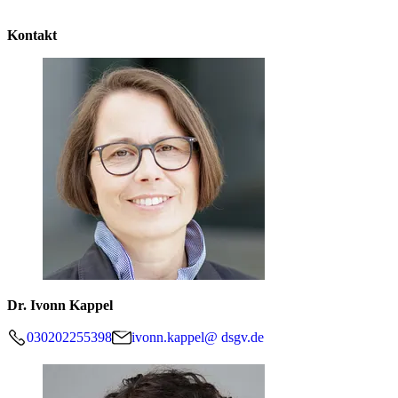
Kontakt
Dr. Ivonn Kappel
030202255398
ivonn.kappel@ dsgv.de