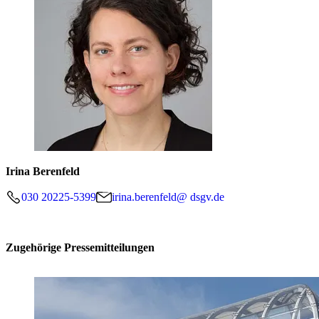
Irina Berenfeld
030 20225-5399
irina.berenfeld@ dsgv.de
Zugehörige Pressemitteilungen