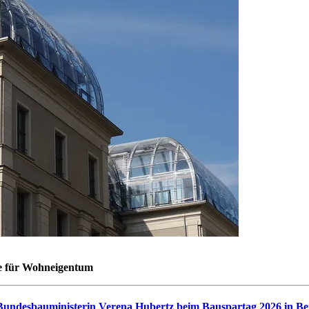
se für Wohneigentum
n Bundesbauministerin Verena Hubertz beim Bauspartag 2026 in Be