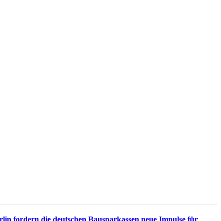
rlin fordern die deutschen Bausparkassen neue Impulse für