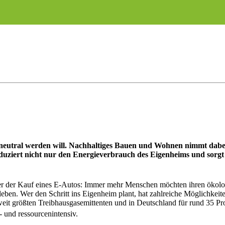
eutral werden will. Nachhaltiges Bauen und Wohnen nimmt dabei e
uziert nicht nur den Energieverbrauch des Eigenheims und sorgt f
, oder der Kauf eines E-Autos: Immer mehr Menschen möchten ihren öko
ben. Wer den Schritt ins Eigenheim plant, hat zahlreiche Möglichkei
tweit größten Treibhausgasemittenten und in Deutschland für rund 35 P
 und ressourcenintensiv.