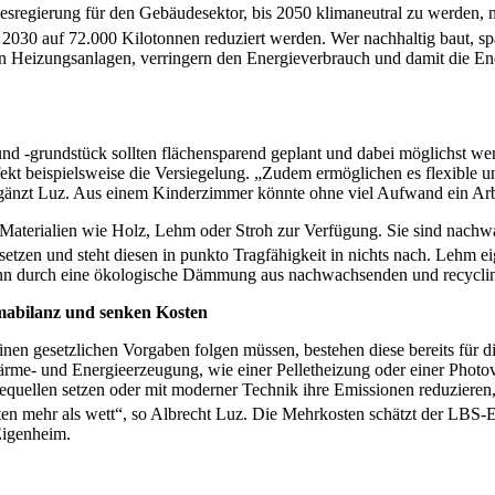
sregierung für den Gebäudesektor, bis 2050 klimaneutral zu werden, 
r 2030 auf 72.000 Kilotonnen reduziert werden. Wer nachhaltig baut, s
n Heizungsanlagen, verringern den Energieverbrauch und damit die E
und -grundstück sollten flächensparend geplant und dabei möglichst w
kt beispielsweise die Versiegelung. „Zudem ermöglichen es flexible un
rgänzt Luz. Aus einem Kinderzimmer könnte ohne viel Aufwand ein A
aterialien wie Holz, Lehm oder Stroh zur Verfügung. Sie sind nachwa
etzen und steht diesen in punkto Tragfähigkeit in nichts nach. Lehm eig
kann durch eine ökologische Dämmung aus nachwachsenden und recycling
mabilanz und senken Kosten
inen gesetzlichen Vorgaben folgen müssen, bestehen diese bereits f
ärme- und Energieerzeugung, wie einer Pelletheizung oder einer Photo
rgiequellen setzen oder mit moderner Technik ihre Emissionen reduzier
en mehr als wett“, so Albrecht Luz. Die Mehrkosten schätzt der LBS-Ex
Eigenheim.