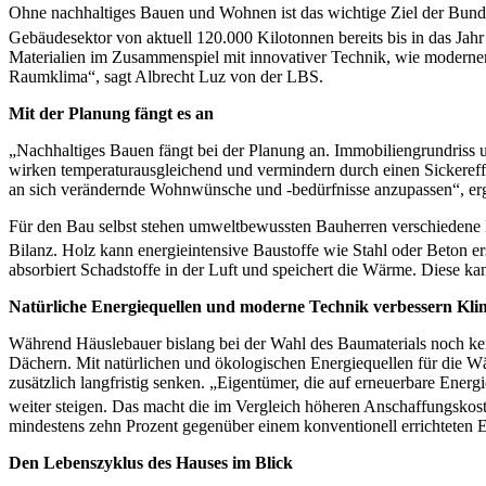
Ohne nachhaltiges Bauen und Wohnen ist das wichtige Ziel der Bunde
Gebäudesektor von aktuell 120.000 Kilotonnen bereits bis in das Jah
Materialien im Zusammenspiel mit innovativer Technik, wie moderne
Raumklima“, sagt Albrecht Luz von der LBS.
Mit der Planung fängt es an
„Nachhaltiges Bauen fängt bei der Planung an. Immobiliengrundriss 
wirken temperaturausgleichend und vermindern durch einen Sickereffe
an sich verändernde Wohnwünsche und -bedürfnisse anzupassen“, e
Für den Bau selbst stehen umweltbewussten Bauherren verschiedene M
Bilanz. Holz kann energieintensive Baustoffe wie Stahl oder Beton ers
absorbiert Schadstoffe in der Luft und speichert die Wärme. Diese 
Natürliche Energiequellen und moderne Technik verbessern Kli
Während Häuslebauer bislang bei der Wahl des Baumaterials noch ke
Dächern. Mit natürlichen und ökologischen Energiequellen für die W
zusätzlich langfristig senken. „Eigentümer, die auf erneuerbare Ene
weiter steigen. Das macht die im Vergleich höheren Anschaffungskost
mindestens zehn Prozent gegenüber einem konventionell errichteten 
Den Lebenszyklus des Hauses im Blick