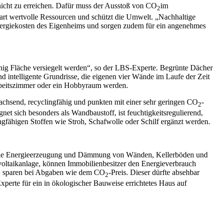
nicht zu erreichen. Dafür muss der Ausstoß von CO
im
2
part wertvolle Ressourcen und schützt die Umwelt. „Nachhaltige
nergiekosten des Eigenheims und sorgen zudem für ein angenehmes
enig Fläche versiegelt werden“, so der LBS-Experte. Begrünte Dächer
d intelligente Grundrisse, die eigenen vier Wände im Laufe der Zeit
rbeitszimmer oder ein Hobbyraum werden.
chsend, recyclingfähig und punkten mit einer sehr geringen CO
-
2
net sich besonders als Wandbaustoff, ist feuchtigkeitsregulierend,
fähigen Stoffen wie Stroh, Schafwolle oder Schilf ergänzt werden.
ür die Energieerzeugung und Dämmung von Wänden, Kellerböden und
voltaikanlage, können Immobilienbesitzer den Energieverbrauch
en, sparen bei Abgaben wie dem CO
-Preis. Dieser dürfte absehbar
2
perte für ein in ökologischer Bauweise errichtetes Haus auf