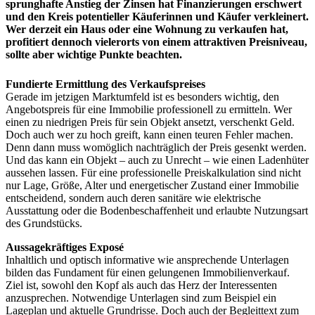
sprunghafte Anstieg der Zinsen hat Finanzierungen erschwert
und den Kreis potentieller Käuferinnen und Käufer verkleinert.
Wer derzeit ein Haus oder eine Wohnung zu verkaufen hat,
profitiert dennoch vielerorts von einem attraktiven Preisniveau,
sollte aber wichtige Punkte beachten.
Fundierte Ermittlung des Verkaufspreises
Gerade im jetzigen Marktumfeld ist es besonders wichtig, den
Angebotspreis für eine Immobilie professionell zu ermitteln. Wer
einen zu niedrigen Preis für sein Objekt ansetzt, verschenkt Geld.
Doch auch wer zu hoch greift, kann einen teuren Fehler machen.
Denn dann muss womöglich nachträglich der Preis gesenkt werden.
Und das kann ein Objekt – auch zu Unrecht – wie einen Ladenhüter
aussehen lassen. Für eine professionelle Preiskalkulation sind nicht
nur Lage, Größe, Alter und energetischer Zustand einer Immobilie
entscheidend, sondern auch deren sanitäre wie elektrische
Ausstattung oder die Bodenbeschaffenheit und erlaubte Nutzungsart
des Grundstücks.
Aussagekräftiges Exposé
Inhaltlich und optisch informative wie ansprechende Unterlagen
bilden das Fundament für einen gelungenen Immobilienverkauf.
Ziel ist, sowohl den Kopf als auch das Herz der Interessenten
anzusprechen. Notwendige Unterlagen sind zum Beispiel ein
Lageplan und aktuelle Grundrisse. Doch auch der Begleittext zum