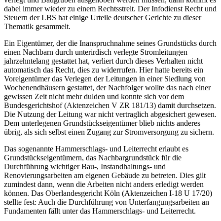
dabei immer wieder zu einem Rechts­streit. Der Infodienst Recht und
Steuern der LBS hat einige Urteile deutscher Gerichte zu dieser
Thematik gesammelt.
Ein Eigentümer, der die Inanspruchnahme seines Grundstücks durch
einen Nachbarn durch unterirdisch verlegte Stromleitungen
jahrzehntelang gestat­tet hat, verliert durch dieses Verhalten nicht
automatisch das Recht, dies zu widerrufen. Hier hatte bereits ein
Voreigentümer das Verlegen der Leitungen in einer Siedlung von
Wochenendhäusern gestattet, der Nachfolger wollte das nach einer
gewissen Zeit nicht mehr dulden und konnte sich vor dem
Bundesgerichtshof (Aktenzeichen V ZR 181/13) damit durchsetzen.
Die Nutzung der Leitung war nicht vertraglich abgesichert gewesen.
Dem unterle­genen Grundstückseigentümer blieb nichts anderes
übrig, als sich selbst einen Zugang zur Stromversorgung zu sichern.
Das sogenannte Hammerschlags- und Leiterrecht erlaubt es
Grundstücks­eigentümern, das Nachbargrundstück für die
Durchführung wichtiger Bau-, Instandhaltungs- und
Renovierungsarbeiten am eigenen Gebäude zu betreten. Dies gilt
zumindest dann, wenn die Arbeiten nicht anders erledigt werden
können. Das Oberlandesgericht Köln (Aktenzeichen I-18 U 17/20)
stellte fest: Auch die Durchführung von Unterfangungsarbeiten an
Funda­menten fällt unter das Hammerschlags- und Leiterrecht.