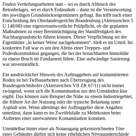
Finden Vertiefungsarbeiten statt – sei es durch Abbruch des
Betonbelages, sei es durch Erdaushub – dann ist die Verantwortung
des jeweiligen Grund­stückseigentümers gefragt. Ihn trifft nach einer
Entscheidung des Oberlan­desgerichts Brandenburg (Aktenzeichen 5
U 148/08) eine eigenverantwort­liche Prüfpflicht, ob die geplanten
Maßnahmen zu einer Beeinträchtigung der Standfestigkeit des
Nachbargrundstücks führen können. Dieser Verpflich­tung sei der
Eigentümer „in keiner Weise nachgekommen“, hieß es im Urteil. Im
konkreten Fall war es um den Abriss einer Treppen- und
Podestkonstruk­tion gegangen, die bei der benachbarten Immobilie
zu einem Bruch im Fun­dament führte. Eine aufwändige Sanierung
war unvermeidlich.
Ein ausdrücklicher Hinweis des Auftraggebers auf kontaminierten
Boden ist bei Tiefbauarbeiten nach Überzeugung des
Bundesgerichtshofes (Akten­zeichen VII ZR 67/11) nicht immer
zwingend, wenn sich die Kontamination aus den Umständen klar
ergibt. Das können zum Beispiel die Nähe zu einem Industriegebiet,
die frühere Art der Nutzung oder die typische Belastung unter
Asphalt sein. Wenn allerdings der Auftraggeber diese Angaben
unterlässt, dann kann es im Zweifelsfalle zu Mehrkosten beim
Auftreten einer unerwarteten Kontamination kommen.
Unmittelbar hinter einer als Notausgang gekennzeichneten Türe
eines Gebäudes dürfen sich keine erheblichen Niveauunterschiede