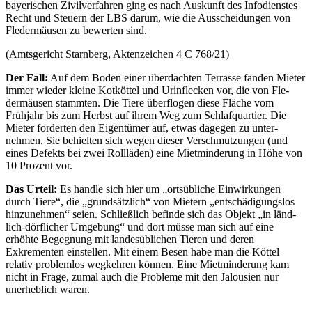
bayerischen Zivilverfah­ren ging es nach Auskunft des Infodienstes
Recht und Steuern der LBS darum, wie die Ausscheidungen von
Fledermäusen zu bewerten sind.
(Amtsgericht Starnberg, Aktenzeichen 4 C 768/21)
Der Fall:
Auf dem Boden einer überdachten Terrasse fanden Mieter
im­mer wieder kleine Kotköttel und Urinflecken vor, die von Fle­
dermäusen stammten. Die Tiere überflogen diese Fläche vom
Frühjahr bis zum Herbst auf ihrem Weg zum Schlafquartier. Die
Mieter forderten den Eigentümer auf, etwas dagegen zu unter­
nehmen. Sie behielten sich wegen dieser Verschmutzungen (und
eines Defekts bei zwei Rollläden) eine Mietminderung in Höhe von
10 Prozent vor.
Das Urteil:
Es handle sich hier um „ortsübliche Einwirkungen
durch Tiere“, die „grundsätzlich“ von Mietern „entschädigungslos
hinzu­nehmen“ seien. Schließlich befinde sich das Objekt „in länd­
lich-dörflicher Umgebung“ und dort müsse man sich auf eine
erhöhte Begegnung mit landesüblichen Tieren und deren
Exkrementen einstellen. Mit einem Besen habe man die Köttel
relativ problemlos wegkehren können. Eine Mietminderung kam
nicht in Frage, zumal auch die Probleme mit den Jalousien nur
unerheblich waren.