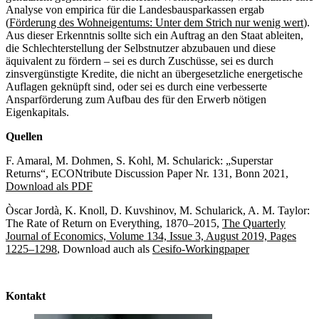
Analyse von empirica für die Landesbausparkassen ergab
(
Förderung des Wohneigentums: Unter dem Strich nur wenig wert
).
Aus dieser Erkenntnis sollte sich ein Auftrag an den Staat ableiten,
die Schlechterstellung der Selbstnutzer abzubauen und diese
äquivalent zu fördern – sei es durch Zuschüsse, sei es durch
zinsvergünstigte Kredite, die nicht an übergesetzliche energetische
Auflagen geknüpft sind, oder sei es durch eine verbesserte
Ansparförderung zum Aufbau des für den Erwerb nötigen
Eigenkapitals.
Quellen
F. Amaral, M. Dohmen, S. Kohl, M. Schularick: „Superstar
Returns“, ECONtribute Discussion Paper Nr. 131, Bonn 2021,
Download als PDF
Òscar Jordà, K. Knoll, D. Kuvshinov, M. Schularick, A. M. Taylor:
The Rate of Return on Everything, 1870–2015,
The Quarterly
Journal of Economics, Volume 134, Issue 3, August 2019, Pages
1225–1298
, Download auch als
Cesifo-Workingpaper
Kontakt