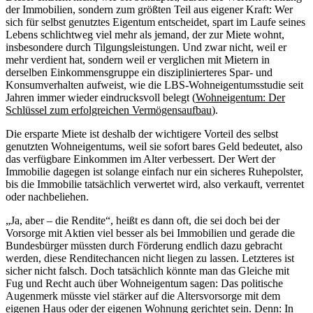
der Immobilien, sondern zum größten Teil aus eigener Kraft: Wer
sich für selbst genutztes Eigentum entscheidet, spart im Laufe seines
Lebens schlichtweg viel mehr als jemand, der zur Miete wohnt,
insbesondere durch Tilgungsleistungen. Und zwar nicht, weil er
mehr verdient hat, sondern weil er verglichen mit Mietern in
derselben Einkommensgruppe ein disziplinierteres Spar- und
Konsumverhalten aufweist, wie die LBS-Wohneigentumsstudie seit
Jahren immer wieder eindrucksvoll belegt (
Wohneigentum: Der
Schlüssel zum erfolgreichen Vermögensaufbau
).
Die ersparte Miete ist deshalb der wichtigere Vorteil des selbst
genutzten Wohneigentums, weil sie sofort bares Geld bedeutet, also
das verfügbare Einkommen im Alter verbessert. Der Wert der
Immobilie dagegen ist solange einfach nur ein sicheres Ruhepolster,
bis die Immobilie tatsächlich verwertet wird, also verkauft, verrentet
oder nachbeliehen.
„Ja, aber – die Rendite“, heißt es dann oft, die sei doch bei der
Vorsorge mit Aktien viel besser als bei Immobilien und gerade die
Bundesbürger müssten durch Förderung endlich dazu gebracht
werden, diese Renditechancen nicht liegen zu lassen. Letzteres ist
sicher nicht falsch. Doch tatsächlich könnte man das Gleiche mit
Fug und Recht auch über Wohneigentum sagen: Das politische
Augenmerk müsste viel stärker auf die Altersvorsorge mit dem
eigenen Haus oder der eigenen Wohnung gerichtet sein. Denn: In