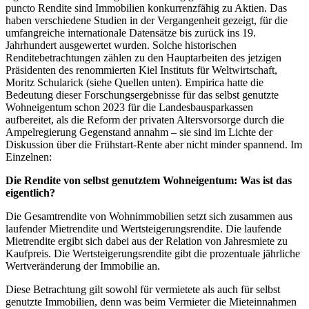
puncto Rendite sind Immobilien konkurrenzfähig zu Aktien. Das
haben verschiedene Studien in der Vergangenheit gezeigt, für die
umfangreiche internationale Datensätze bis zurück ins 19.
Jahrhundert ausgewertet wurden. Solche historischen
Renditebetrachtungen zählen zu den Hauptarbeiten des jetzigen
Präsidenten des renommierten Kiel Instituts für Weltwirtschaft,
Moritz Schularick (siehe Quellen unten). Empirica hatte die
Bedeutung dieser Forschungsergebnisse für das selbst genutzte
Wohneigentum schon 2023 für die Landesbausparkassen
aufbereitet, als die Reform der privaten Altersvorsorge durch die
Ampelregierung Gegenstand annahm – sie sind im Lichte der
Diskussion über die Frühstart-Rente aber nicht minder spannend. Im
Einzelnen:
Die Rendite von selbst genutztem Wohneigentum: Was ist das
eigentlich?
Die Gesamtrendite von Wohnimmobilien setzt sich zusammen aus
laufender Mietrendite und Wertsteigerungsrendite. Die laufende
Mietrendite ergibt sich dabei aus der Relation von Jahresmiete zu
Kaufpreis. Die Wertsteigerungsrendite gibt die prozentuale jährliche
Wertveränderung der Immobilie an.
Diese Betrachtung gilt sowohl für vermietete als auch für selbst
genutzte Immobilien, denn was beim Vermieter die Mieteinnahmen