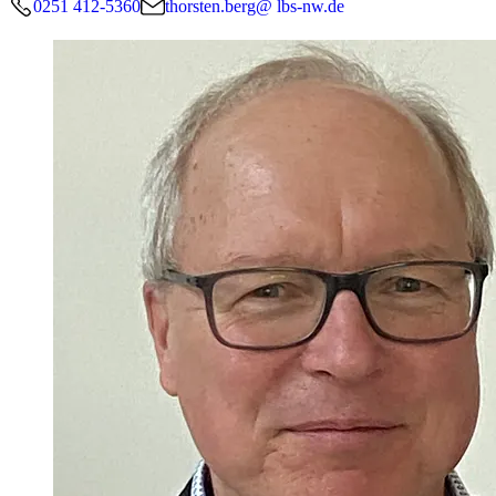
0251 412-5360
thorsten.berg@ lbs-nw.de