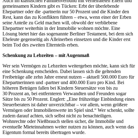
Auch im klassischen Familienverbund mit verheirateten Eltern und
gemeinsamen Kindern gibt es Tücken: Erbt der überlebende
Ehepartner oder die -partnerin nur 50 Prozent und die Kinder den
Rest, kann das zu Konflikten führen – etwa, wenn einer der Erben
seine Anteile zu Geld machen will, obwohl der verbliebene
Ehepartner weiterhin in der Immobilie wohnen möchte. Eine
Lösung bietet hier das sogenannte Berliner Testament, bei dem sich
Eheleute gegenseitig als Alleinerben einsetzen und die Kinder erst
beim Tod des zweiten Elternteils erben.
Schenkung zu Lebzeiten – mit Augenmaß
Wer sein Vermögen zu Lebzeiten weitergeben möchte, kann sich für
eine Schenkung entscheiden. Dabei lassen sich die geltenden
Freibeträge alle zehn Jahre erneut nutzen – aktuell 500.000 Euro für
Ehepartnerinnen und -partner und 400.000 Euro pro Kind. Bei
höheren Beträgen fallen bei Kindern Steuersätze von bis zu
30 Prozent an, bei entfernteren Verwandten und Freunden sogar
Sätze bis zu 50 Prozent. Englert: „Eine frühzeitige Einbindung eines
Steuerberaters ist daher unverzichtbar – vor allem, wenn größere
Vermögen oder Immobilienwerte im Spiel sind.“ Wer schenkt, sollte
zudem darauf achten, sich selbst nicht zu benachteiligen.
Wohnrechte oder Nießbrauch stellen sicher, die Immobilie und
eventuelle Mieteinnahmen weiter nutzen zu können, auch wenn das
Eigentum formal bereits übertragen wurde.