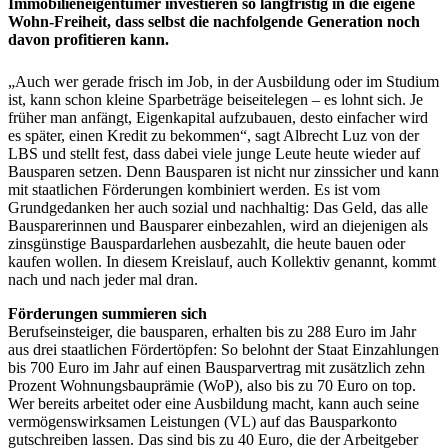
Immobilieneigentümer investieren so langfristig in die eigene
Wohn-Freiheit, dass selbst die nachfolgende Generation noch
davon profitieren kann.
„Auch wer gerade frisch im Job, in der Ausbildung oder im Studium
ist, kann schon kleine Sparbeträge beiseitelegen – es lohnt sich. Je
früher man anfängt, Eigenkapital aufzubauen, desto einfacher wird
es später, einen Kredit zu bekommen“, sagt Albrecht Luz von der
LBS und stellt fest, dass dabei viele junge Leute heute wieder auf
Bausparen setzen. Denn Bausparen ist nicht nur zinssicher und kann
mit staatlichen Förderungen kombiniert werden. Es ist vom
Grundgedanken her auch sozial und nachhaltig: Das Geld, das alle
Bausparerinnen und Bausparer einbezahlen, wird an diejenigen als
zinsgünstige Bauspardarlehen ausbezahlt, die heute bauen oder
kaufen wollen. In diesem Kreislauf, auch Kollektiv genannt, kommt
nach und nach jeder mal dran.
Förderungen summieren sich
Berufseinsteiger, die bausparen, erhalten bis zu 288 Euro im Jahr
aus drei staatlichen Fördertöpfen: So belohnt der Staat Einzahlungen
bis 700 Euro im Jahr auf einen Bausparvertrag mit zusätzlich zehn
Prozent Wohnungsbauprämie (WoP), also bis zu 70 Euro on top.
Wer bereits arbeitet oder eine Ausbildung macht, kann auch seine
vermögenswirksamen Leistungen (VL) auf das Bausparkonto
gutschreiben lassen. Das sind bis zu 40 Euro, die der Arbeitgeber