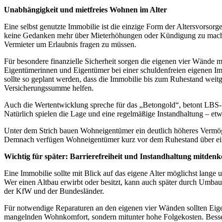
Unabhängigkeit und mietfreies Wohnen im Alter
Eine selbst genutzte Immobilie ist die einzige Form der Altersvorsor
keine Gedanken mehr über Mieterhöhungen oder Kündigung zu mache
Vermieter um Erlaubnis fragen zu müssen.
Für besondere finanzielle Sicherheit sorgen die eigenen vier Wände
Eigentümerinnen und Eigentümer bei einer schuldenfreien eigenen I
sollte so geplant werden, dass die Immobilie bis zum Ruhestand wei
Versicherungssumme helfen.
Auch die Wertentwicklung spreche für das „Betongold“, betont LBS-I
Natürlich spielen die Lage und eine regelmäßige Instandhaltung – et
Unter dem Strich bauen Wohneigentümer ein deutlich höheres Vermöge
Demnach verfügen Wohneigentümer kurz vor dem Ruhestand über ein
Wichtig für später: Barrierefreiheit und Instandhaltung mitden
Eine Immobilie sollte mit Blick auf das eigene Alter möglichst lange 
Wer einen Altbau erwirbt oder besitzt, kann auch später durch Umba
der KfW und der Bundesländer.
Für notwendige Reparaturen an den eigenen vier Wänden sollten Eigenh
mangelnden Wohnkomfort, sondern mitunter hohe Folgekosten. Besser 