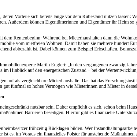
ge, deren Vorteile sich bereits lange vor dem Ruhestand nutzen lassen:
n. Außerdem können Eigentümerinnen und Eigentümer ihr Heim so ges
 mit dem Rentenbeginn: Während bei Mieterhaushalten dann die Wohnkos
mmobilie vom mietfreien Wohnen. Damit haben sie mehrere hundert Eur
tgehend abbezahlt ist. Dabei können zum Beispiel Erbschaften, Bonusza
mmobilienexperte Martin Englert: „In den vergangenen zwanzig Jahren 
wa im Hinblick auf den energetischen Zustand – bei der Wertentwicklun
n auf als vergleichbare Mieterhaushalte. Das hat das Forschungsinstit
 gut fünfmal so hohes Vermögen wie Mieterinnen und Mieter in ders
ken
uneingeschränkt nutzbar sein. Daher empfiehlt es sich, schon beim Haus
umaßnahmen Barrieren beseitigen. Hierfür gibt es finanzielle Unterstü
eimbesitzer frühzeitig Rücklagen bilden. Wer Instandhaltungsarbeiten 
ist es, im Voraus ein finanzielles Polster für anstehende Maßnahmen 