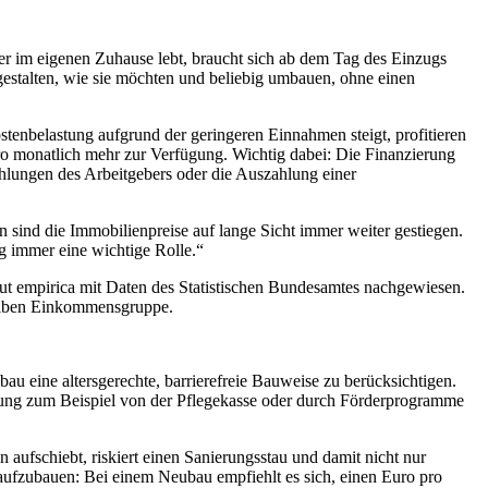
 Wer im eigenen Zuhause lebt, braucht sich ab dem Tag des Einzugs
talten, wie sie möchten und beliebig umbauen, ohne einen
tenbelastung aufgrund der geringeren Einnahmen steigt, profitieren
o monatlich mehr zur Verfügung. Wichtig dabei: Die Finanzierung
hlungen des Arbeitgebers oder die Auszahlung einer
sind die Immobilienpreise auf lange Sicht immer weiter gestiegen.
g immer eine wichtige Rolle.“
ut empirica mit Daten des Statistischen Bundesamtes nachgewiesen.
elben Einkommensgruppe.
bau eine altersgerechte, barrierefreie Bauweise zu berücksichtigen.
tzung zum Beispiel von der Pflegekasse oder durch Förderprogramme
aufschiebt, riskiert einen Sanierungsstau und damit nicht nur
aufzubauen: Bei einem Neubau empfiehlt es sich, einen Euro pro