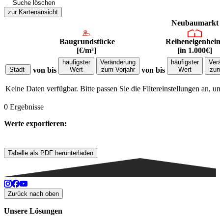
Suche löschen
zur Kartenansicht
Neubaumarkt
 Baugrundstücke

 Reiheneigenheime

[€/m²]
[in 1.000€]
häufigster

Veränderung

häufigster

Ver
Stadt
von
bis
Wert
zum Vorjahr
von
bis
Wert
zum
Keine Daten verfügbar. Bitte passen Sie die Filtereinstellungen an, 
0 Ergebnisse
Werte exportieren:
Tabelle als PDF herunterladen
Zurück nach oben
Unsere Lösungen