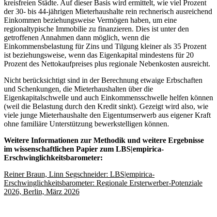
kreisfreien Städte. Auf dieser Basis wird ermittelt, wie viel Prozent
der 30- bis 44-jährigen Mieterhaushalte rein rechnerisch ausreichend
Einkommen beziehungsweise Vermögen haben, um eine
regionaltypische Immobilie zu finanzieren. Dies ist unter den
getroffenen Annahmen dann möglich, wenn die
Einkommensbelastung für Zins und Tilgung kleiner als 35 Prozent
ist beziehungsweise, wenn das Eigenkapital mindestens für 20
Prozent des Nettokaufpreises plus regionale Nebenkosten ausreicht.
Nicht berücksichtigt sind in der Berechnung etwaige Erbschaften
und Schenkungen, die Mieterhaushalten über die
Eigenkapitalschwelle und auch Einkommensschwelle helfen können
(weil die Belastung durch den Kredit sinkt). Gezeigt wird also, wie
viele junge Mieterhaushalte den Eigentumserwerb aus eigener Kraft
ohne familiäre Unterstützung bewerkstelligen können.
Weitere Informationen zur Methodik und weitere Ergebnisse
im wissenschaftlichen Papier zum LBS|empirica-
Erschwinglichkeitsbarometer:
Reiner Braun, Linn Segschneider: LBS|empirica-
Erschwinglichkeitsbarometer: Regionale Ersterwerber-Potenziale
2026, Berlin, März 2026