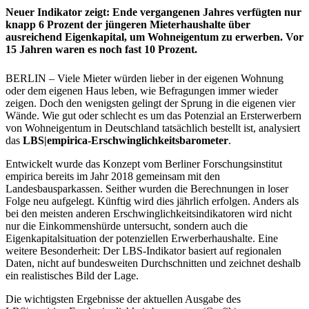
Neuer Indikator zeigt: Ende vergangenen Jahres verfügten nur
knapp 6 Prozent der jüngeren Mieterhaushalte über
ausreichend Eigenkapital, um Wohneigentum zu erwerben. Vor
15 Jahren waren es noch fast 10 Prozent.
BERLIN – Viele Mieter würden lieber in der eigenen Wohnung
oder dem eigenen Haus leben, wie Befragungen immer wieder
zeigen. Doch den wenigsten gelingt der Sprung in die eigenen vier
Wände. Wie gut oder schlecht es um das Potenzial an Ersterwerbern
von Wohneigentum in Deutschland tatsächlich bestellt ist, analysiert
das
LBS|empirica-Erschwinglichkeitsbarometer
.
Entwickelt wurde das Konzept vom Berliner Forschungsinstitut
empirica bereits im Jahr 2018 gemeinsam mit den
Landesbausparkassen. Seither wurden die Berechnungen in loser
Folge neu aufgelegt. Künftig wird dies jährlich erfolgen. Anders als
bei den meisten anderen Erschwinglichkeitsindikatoren wird nicht
nur die Einkommenshürde untersucht, sondern auch die
Eigenkapitalsituation der potenziellen Erwerberhaushalte. Eine
weitere Besonderheit: Der LBS-Indikator basiert auf regionalen
Daten, nicht auf bundesweiten Durchschnitten und zeichnet deshalb
ein realistisches Bild der Lage.
Die wichtigsten Ergebnisse der aktuellen Ausgabe des