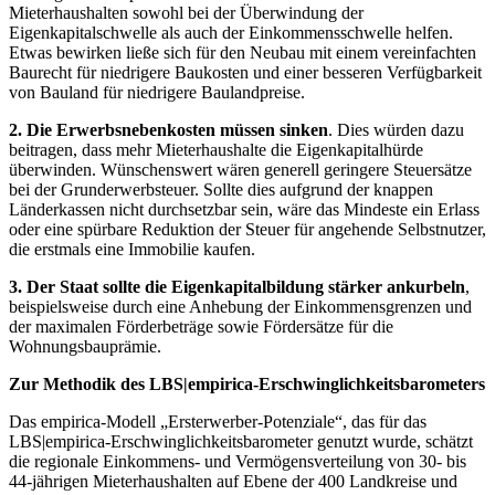
Mieterhaushalten sowohl bei der Überwindung der
Eigenkapitalschwelle als auch der Einkommensschwelle helfen.
Etwas bewirken ließe sich für den Neubau mit einem vereinfachten
Baurecht für niedrigere Baukosten und einer besseren Verfügbarkeit
von Bauland für niedrigere Baulandpreise.
2. Die Erwerbsnebenkosten müssen sinken
. Dies würden dazu
beitragen, dass mehr Mieterhaushalte die Eigenkapitalhürde
überwinden. Wünschenswert wären generell geringere Steuersätze
bei der Grunderwerbsteuer. Sollte dies aufgrund der knappen
Länderkassen nicht durchsetzbar sein, wäre das Mindeste ein Erlass
oder eine spürbare Reduktion der Steuer für angehende Selbstnutzer,
die erstmals eine Immobilie kaufen.
3. Der Staat sollte die Eigenkapitalbildung stärker ankurbeln
,
beispielsweise durch eine Anhebung der Einkommensgrenzen und
der maximalen Förderbeträge sowie Fördersätze für die
Wohnungsbauprämie.
Zur Methodik des LBS|empirica-Erschwinglichkeitsbarometers
Das empirica-Modell „Ersterwerber-Potenziale“, das für das
LBS|empirica-Erschwinglichkeitsbarometer genutzt wurde, schätzt
die regionale Einkommens- und Vermögensverteilung von 30- bis
44-jährigen Mieterhaushalten auf Ebene der 400 Landkreise und