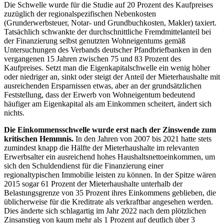
Die Schwelle wurde für die Studie auf 20 Prozent des Kaufpreises
zuzüglich der regionalspezifischen Nebenkosten
(Grunderwerbsteuer, Notar- und Grundbuchkosten, Makler) taxiert.
Tatsächlich schwankte der durchschnittliche Fremdmittelanteil bei
der Finanzierung selbst genutzten Wohneigentums gemäß
Untersuchungen des Verbands deutscher Pfandbriefbanken in den
vergangenen 15 Jahren zwischen 75 und 83 Prozent des
Kaufpreises. Setzt man die Eigenkapitalschwelle ein wenig höher
oder niedriger an, sinkt oder steigt der Anteil der Mieterhaushalte mit
ausreichenden Ersparnissen etwas, aber an der grundsätzlichen
Feststellung, dass der Erwerb von Wohneigentum bedeutend
häufiger am Eigenkapital als am Einkommen scheitert, ändert sich
nichts.
Die Einkommensschwelle wurde erst nach der Zinswende zum
kritischen Hemmnis.
In den Jahren von 2007 bis 2021 hatte stets
zumindest knapp die Hälfte der Mieterhaushalte im relevanten
Erwerbsalter ein ausreichend hohes Haushaltsnettoeinkommen, um
sich den Schuldendienst für die Finanzierung einer
regionaltypischen Immobilie leisten zu können. In der Spitze wären
2015 sogar 61 Prozent der Mieterhaushalte unterhalb der
Belastungsgrenze von 35 Prozent ihres Einkommens geblieben, die
üblicherweise für die Kreditrate als verkraftbar angesehen werden.
Dies änderte sich schlagartig im Jahr 2022 nach dem plötzlichen
Zinsanstieg von kaum mehr als 1 Prozent auf deutlich über 3