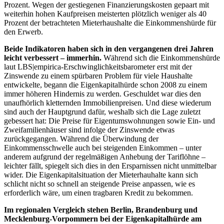
Prozent. Wegen der gestiegenen Finanzierungskosten gepaart mit
weiterhin hohen Kaufpreisen meisterten plötzlich weniger als 40
Prozent der betrachteten Mieterhaushalte die Einkommenshürde für
den Erwerb.
Beide Indikatoren haben sich in den vergangenen drei Jahren
leicht verbessert – immerhin.
Während sich die Einkommenshürde
laut LBS|empirica-Erschwinglichkeitsbarometer erst mit der
Zinswende zu einem spürbaren Problem für viele Haushalte
entwickelte, begann die Eigenkapitalhürde schon 2008 zu einem
immer höheren Hindernis zu werden. Geschuldet war dies den
unaufhörlich kletternden Immobilienpreisen. Und diese wiederum
sind auch der Hauptgrund dafür, weshalb sich die Lage zuletzt
gebessert hat: Die Preise für Eigentumswohnungen sowie Ein- und
Zweifamilienhäuser sind infolge der Zinswende etwas
zurückgegangen. Während die Überwindung der
Einkommensschwelle auch bei steigenden Einkommen – unter
anderem aufgrund der regelmäßigen Anhebung der Tariflöhne –
leichter fällt, spiegelt sich dies in den Ersparnissen nicht unmittelbar
wider. Die Eigenkapitalsituation der Mieterhauhalte kann sich
schlicht nicht so schnell an steigende Preise anpassen, wie es
erforderlich wäre, um einen tragbaren Kredit zu bekommen.
Im regionalen Vergleich stehen Berlin, Brandenburg und
Mecklenburg-Vorpommern bei der Eigenkapitalhürde am