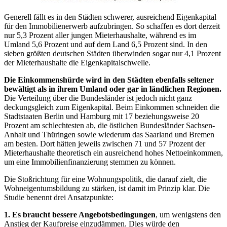
Generell fällt es in den Städten schwerer, ausreichend Eigenkapital
für den Immobilienerwerb aufzubringen. So schaffen es dort derzeit
nur 5,3 Prozent aller jungen Mieterhaushalte, während es im
Umland 5,6 Prozent und auf dem Land 6,5 Prozent sind. In den
sieben größten deutschen Städten überwinden sogar nur 4,1 Prozent
der Mieterhaushalte die Eigenkapitalschwelle.
Die Einkommenshürde wird in den Städten ebenfalls seltener
bewältigt als in ihrem Umland oder gar in ländlichen Regionen.
Die Verteilung über die Bundesländer ist jedoch nicht ganz
deckungsgleich zum Eigenkapital. Beim Einkommen schneiden die
Stadtstaaten Berlin und Hamburg mit 17 beziehungsweise 20
Prozent am schlechtesten ab, die östlichen Bundesländer Sachsen-
Anhalt und Thüringen sowie wiederum das Saarland und Bremen
am besten. Dort hätten jeweils zwischen 71 und 57 Prozent der
Mieterhaushalte theoretisch ein ausreichend hohes Nettoeinkommen,
um eine Immobilienfinanzierung stemmen zu können.
Die Stoßrichtung für eine Wohnungspolitik, die darauf zielt, die
Wohneigentumsbildung zu stärken, ist damit im Prinzip klar. Die
Studie benennt drei Ansatzpunkte:
1. Es braucht bessere Angebotsbedingungen
, um wenigstens den
Anstieg der Kaufpreise einzudämmen. Dies würde den