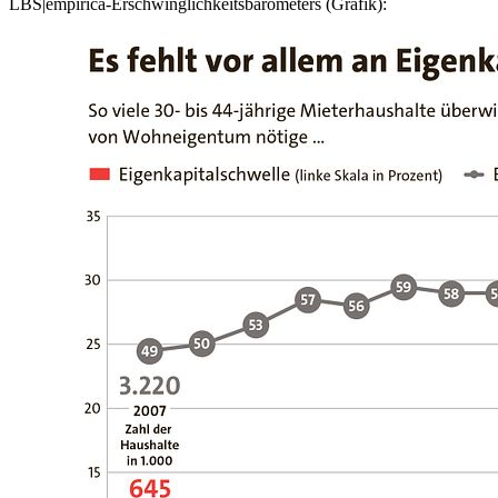
LBS|empirica-Erschwinglichkeitsbarometers (Grafik):